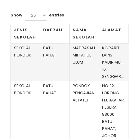
Show
entries
25
JENIS
DAERAH
NAMA
ALAMAT
SEKOLAH
SEKOLAH
SEKOLAH
BATU
MADRASAH
KG PARIT
PONDOK
PAHAT
MIFTAHUL
LAPIS
ULUM
KADIR,MUKIM
10,
SENGGARANG
SEKOLAH
BATU
PONDOK
NO. 12,
PONDOK
PAHAT
PENGAJIAN
LORONG
AL FATEH
HJ. JAAFAR,
PESERAI,
83000
BATU
PAHAT,
JOHOR