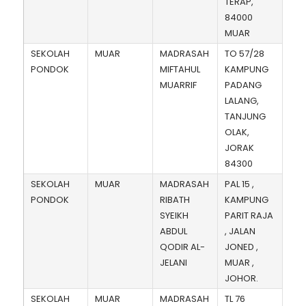
TERAP,
84000
MUAR
SEKOLAH
MUAR
MADRASAH
TO 57/28
PONDOK
MIFTAHUL
KAMPUNG
MUARRIF
PADANG
LALANG,
TANJUNG
OLAK,
JORAK
84300
SEKOLAH
MUAR
MADRASAH
PAL 15 ,
PONDOK
RIBATH
KAMPUNG
SYEIKH
PARIT RAJA
ABDUL
, JALAN
QODIR AL-
JONED ,
JELANI
MUAR ,
JOHOR.
SEKOLAH
MUAR
MADRASAH
TL 76