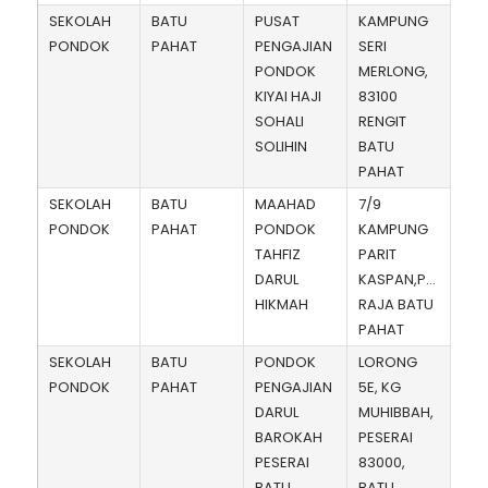
SEKOLAH
BATU
PUSAT
KAMPUNG
PONDOK
PAHAT
PENGAJIAN
SERI
PONDOK
MERLONG,
KIYAI HAJI
83100
SOHALI
RENGIT
SOLIHIN
BATU
PAHAT
SEKOLAH
BATU
MAAHAD
7/9
PONDOK
PAHAT
PONDOK
KAMPUNG
TAHFIZ
PARIT
DARUL
KASPAN,PARIT
HIKMAH
RAJA BATU
PAHAT
SEKOLAH
BATU
PONDOK
LORONG
PONDOK
PAHAT
PENGAJIAN
5E, KG
DARUL
MUHIBBAH,
BAROKAH
PESERAI
PESERAI
83000,
BATU
BATU